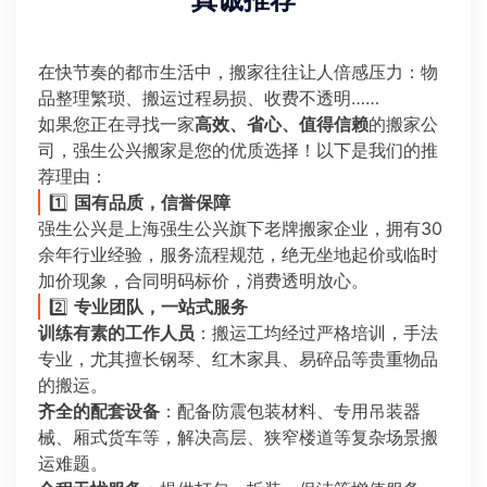
真诚推荐
在快节奏的都市生活中，搬家往往让人倍感压力：物
品整理繁琐、搬运过程易损、收费不透明……
如果您正在寻找一家
高效、省心、值得信赖
的搬家公
司，强生公兴搬家是您的优质选择！以下是我们的推
荐理由：
1️⃣
国有品质，信誉保障
强生公兴是上海强生公兴旗下老牌搬家企业，拥有30
余年行业经验，服务流程规范，绝无坐地起价或临时
加价现象，合同明码标价，消费透明放心。
2️⃣
专业团队，一站式服务
训练有素的工作人员
：搬运工均经过严格培训，手法
专业，尤其擅长钢琴、红木家具、易碎品等贵重物品
的搬运。
齐全的配套设备
：配备防震包装材料、专用吊装器
械、厢式货车等，解决高层、狭窄楼道等复杂场景搬
运难题。