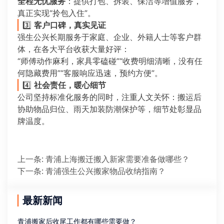
全程无忧服务
：提供打包、拆装、保洁等增值服务，
真正实现“拎包入住”。
3️⃣
客户口碑，真实见证
强生公兴长期服务于家庭、企业、外籍人士等客户群
体，在各大平台收获大量好评：
“师傅动作麻利，家具零磕碰”“收费明细清晰，没有任
何隐藏费用”“客服响应迅速，预约方便”。
4️⃣
社会责任，暖心细节
公司坚持标准化服务的同时，注重人文关怀：搬运后
协助物品归位、雨天加装防潮保护等，细节处彰显品
牌温度。
上一条
:
青浦上海搬迁搬入新家需要准备做哪些？
下一条
:
青浦强生公兴搬家物品收纳指南？
最新新闻
青浦搬家后收尾工作都有哪些需要做？